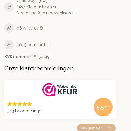
Zijdelweg 19-03
1187 ZM Amstelveen
Nederland (geen bezoekadres)
06 45 77 07 89
info@puurspirits.nl
KVK nummer:
82501491
Onze klantbeoordelingen
9.5
/10
543 beoordelingen
Bekijk meer