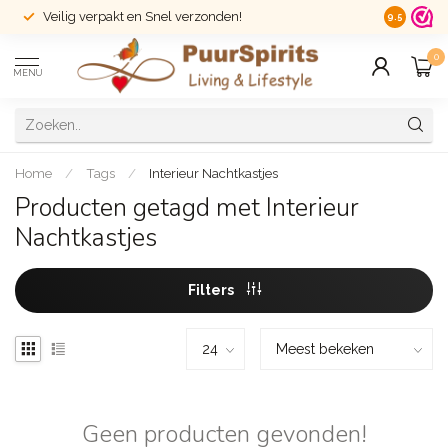
Veilig verpakt en Snel verzonden!
14 dagen r
9.5
0
MENU
Home
/
Tags
/
Interieur Nachtkastjes
Producten getagd met Interieur
Nachtkastjes
Filters
Geen producten gevonden!