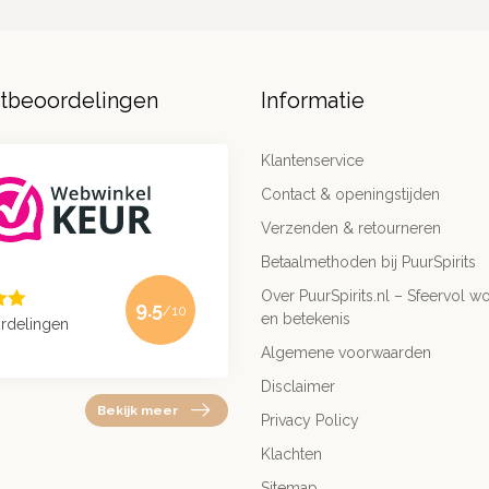
ntbeoordelingen
Informatie
Klantenservice
Contact & openingstijden
Verzenden & retourneren
Betaalmethoden bij PuurSpirits
Over PuurSpirits.nl – Sfeervol wo
9.5
/10
en betekenis
rdelingen
Algemene voorwaarden
Disclaimer
Bekijk meer
Privacy Policy
Klachten
Sitemap