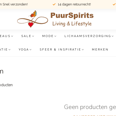
en Snel verzonden!
14 dagen retourrecht!
EAUS
SALE
MODE
LICHAAMSVERZORGING
ATIE
YOGA
SFEER & INSPIRATIE
MERKEN
m
oducten
Geen producten g