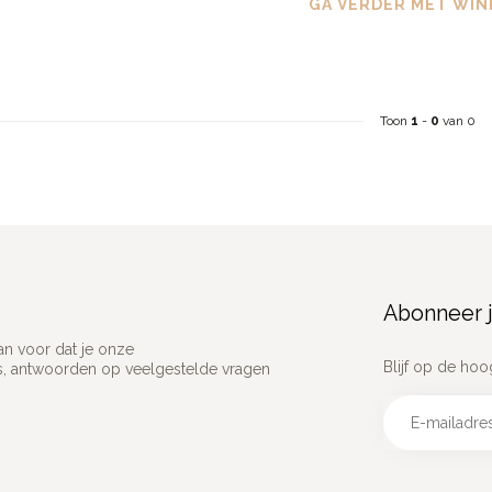
GA VERDER MET WIN
Toon
1
-
0
van 0
Abonneer j
an voor dat je onze
Blijf op de hoo
ns, antwoorden op veelgestelde vragen