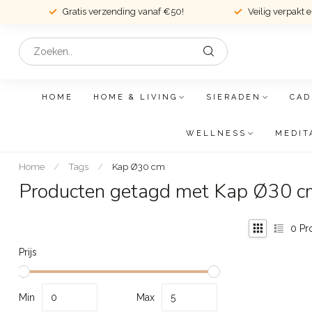
Gratis verzending vanaf €50!
Veilig verpakt 
HOME
HOME & LIVING
SIERADEN
CAD
WELLNESS
MEDIT
Home
/
Tags
/
Kap Ø30 cm
Producten getagd met Kap Ø30 c
0
Pr
Prijs
Min
Max