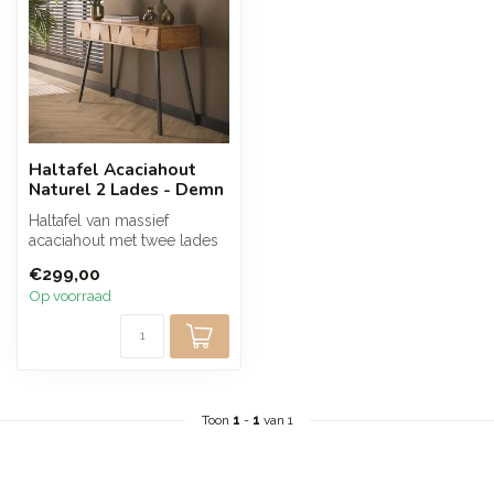
Haltafel Acaciahout
Naturel 2 Lades - Demn
Haltafel van massief
acaciahout met twee lades
en een warme naturel
€299,00
afwerking. D...
Op voorraad
Toon
1
-
1
van 1