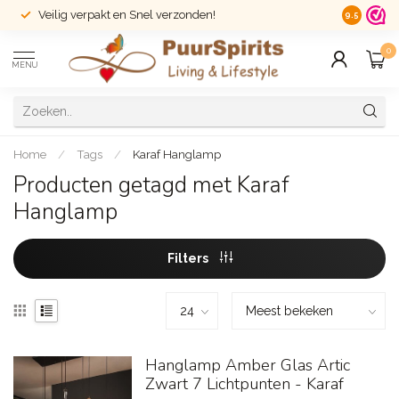
Veilig verpakt en Snel verzonden!
14 dagen r
9.5
0
MENU
Home
/
Tags
/
Karaf Hanglamp
Producten getagd met Karaf
Hanglamp
Filters
Hanglamp Amber Glas Artic
Zwart 7 Lichtpunten - Karaf