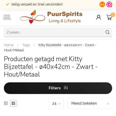
Veilig verpakt en Snel verzonden!
14 dagen r
9.5
0
MENU
Home
/
Tags
/
Kitty Bijzettafel - ø40x42cm - Zwart -
Hout/Metaal
Producten getagd met Kitty
Bijzettafel - ø40x42cm - Zwart -
Hout/Metaal
Filters