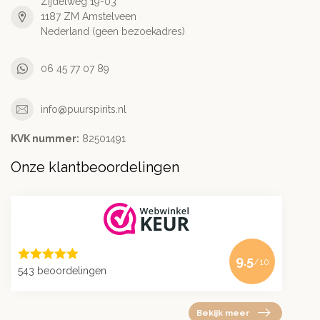
Zijdelweg 19-03
1187 ZM Amstelveen
Nederland (geen bezoekadres)
06 45 77 07 89
info@puurspirits.nl
KVK nummer:
82501491
Onze klantbeoordelingen
9.5
/10
543 beoordelingen
Bekijk meer