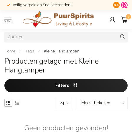
Veilig verpakt en Snel verzonden!
14 dagen r
9.5
0
MENU
Home
/
Tags
/
Kleine Hanglampen
Producten getagd met Kleine
Hanglampen
Filters
Geen producten gevonden!