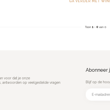
GA VERDER MET WIN
Toon
1
-
0
van 0
Abonneer j
an voor dat je onze
Blijf op de hoo
ns, antwoorden op veelgestelde vragen