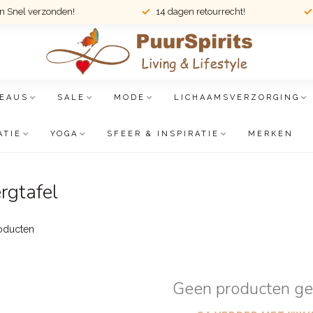
en Snel verzonden!
14 dagen retourrecht!
EAUS
SALE
MODE
LICHAAMSVERZORGING
ATIE
YOGA
SFEER & INSPIRATIE
MERKEN
rgtafel
oducten
Geen producten g