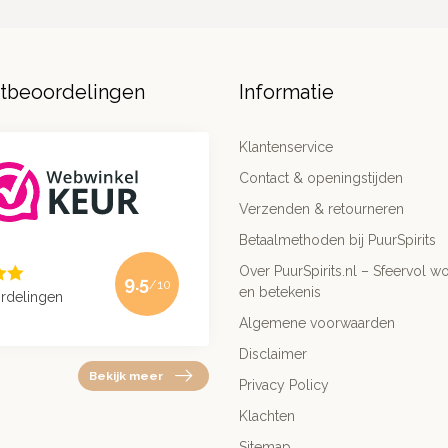
ntbeoordelingen
Informatie
Klantenservice
Contact & openingstijden
Verzenden & retourneren
Betaalmethoden bij PuurSpirits
Over PuurSpirits.nl – Sfeervol wo
9.5
/10
en betekenis
rdelingen
Algemene voorwaarden
Disclaimer
Bekijk meer
Privacy Policy
Klachten
Sitemap