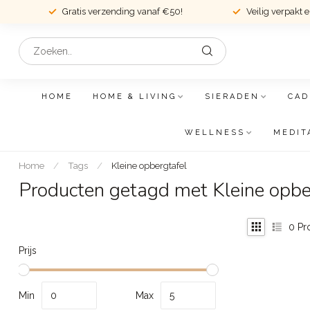
Gratis verzending vanaf €50!
Veilig verpakt 
HOME
HOME & LIVING
SIERADEN
CAD
WELLNESS
MEDIT
Home
/
Tags
/
Kleine opbergtafel
Producten getagd met Kleine opbe
0
Pr
Prijs
Min
Max