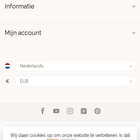
Informatie
Mijn account
€
Wij slaan cookies op om onze website te verbeteren. Is dat
© Copyright 2026 PuurSpirits.nl
- Powered by
Lightspeed
-