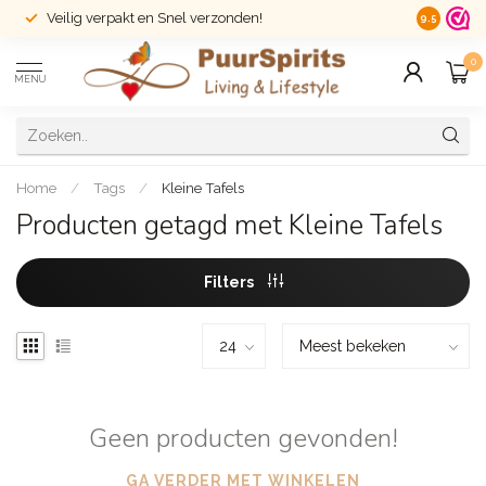
Veilig verpakt en Snel verzonden!
14 dagen r
9.5
0
MENU
Home
/
Tags
/
Kleine Tafels
Producten getagd met Kleine Tafels
Filters
Geen producten gevonden!
GA VERDER MET WINKELEN