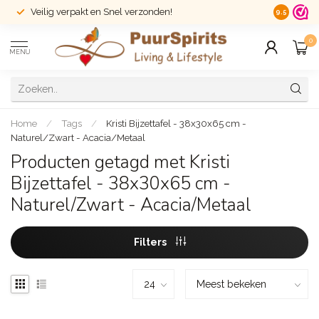
Veilig verpakt en Snel verzonden!
14 dagen r
9.5
0
MENU
Home
/
Tags
/
Kristi Bijzettafel - 38x30x65 cm -
Naturel/Zwart - Acacia/Metaal
Producten getagd met Kristi
Bijzettafel - 38x30x65 cm -
Naturel/Zwart - Acacia/Metaal
Filters