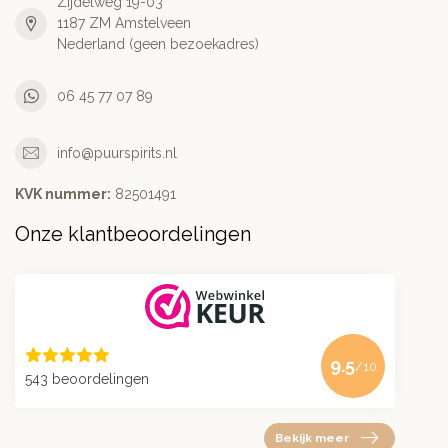
Zijdelweg 19-03
1187 ZM Amstelveen
Nederland (geen bezoekadres)
06 45 77 07 89
info@puurspirits.nl
KVK nummer:
82501491
Onze klantbeoordelingen
9.5
/10
543 beoordelingen
Bekijk meer