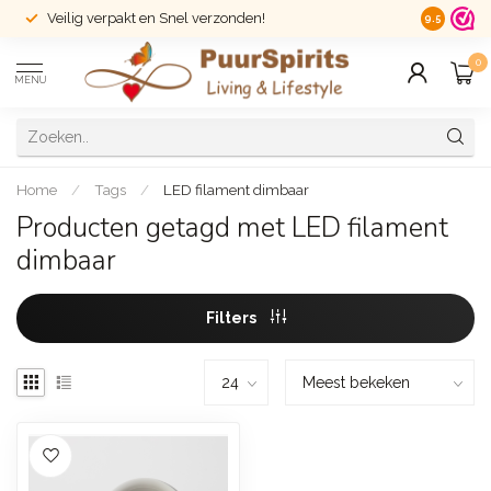
Veilig verpakt en Snel verzonden!
14 dagen r
9.5
0
MENU
Home
/
Tags
/
LED filament dimbaar
Producten getagd met LED filament
dimbaar
Filters