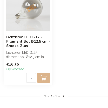
Lichtbron LED G125
Filament Bol Ø12,5 cm -
Smoke Glas
Lichtbron LED G125
filament bol Ø12,5 cm in
smoke glas met E27 fitting.
€16,50
Deze dim...
Op voorraad
Toon
1
-
1
van 1