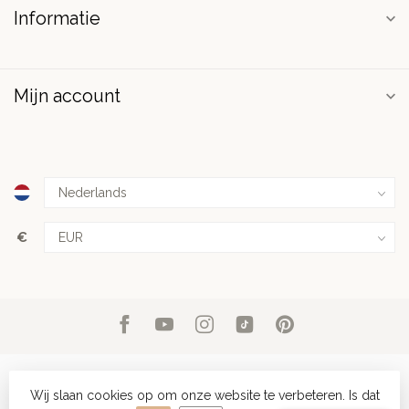
Informatie
Mijn account
€
Wij slaan cookies op om onze website te verbeteren. Is dat
© Copyright 2026 PuurSpirits.nl
- Powered by
Lightspeed
-