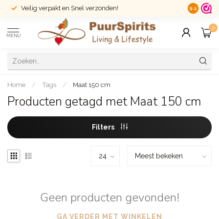
Veilig verpakt en Snel verzonden!
14 dagen r
9.5
0
MENU
Home
/
Tags
/
Maat 150 cm
Producten getagd met Maat 150 cm
Filters
Geen producten gevonden!
GA VERDER MET WINKELEN