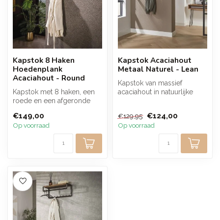
Kapstok 8 Haken
Kapstok Acaciahout
Hoedenplank
Metaal Naturel - Lean
Acaciahout - Round
Kapstok van massief
Kapstok met 8 haken, een
acaciahout in natuurlijke
roede en een afgeronde
afwerking. Compact design
hoedenplank van massief
biedt vo...
€149,00
€124,00
€129,95
acaciaho...
Op voorraad
Op voorraad