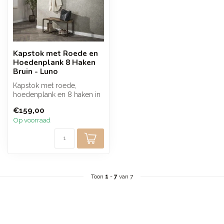
Kapstok met Roede en
Hoedenplank 8 Haken
Bruin - Luno
Kapstok met roede,
hoedenplank en 8 haken in
een warme bruine
€159,00
houtafwerking en b...
Op voorraad
Toon
1
-
7
van 7