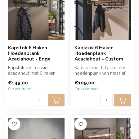
Kapstok 6 Haken
Kapstok 6 Haken
Hoedenplank
Hoedenplank
Acaciahout - Edge
Acaciahout - Custom
Kapstok van massief
Kapstok met 6 haken, een
acaciahout met 6 haken,
hoedenplank van massief
een hoedenplank en een
acaciahout en een zwart
€149,00
€109,00
kledingroede....
metalen...
Op voorraad
Op voorraad