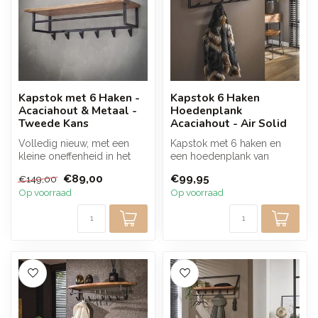
Kapstok met 6 Haken -
Kapstok 6 Haken
Acaciahout & Metaal -
Hoedenplank
Tweede Kans
Acaciahout - Air Solid
Volledig nieuw, met een
Kapstok met 6 haken en
kleine oneffenheid in het
een hoedenplank van
metaal ontstaan tijdens
massief acaciahout. De
€89,00
€99,95
€149,00
transp...
natuurlijke ho...
Op voorraad
Op voorraad