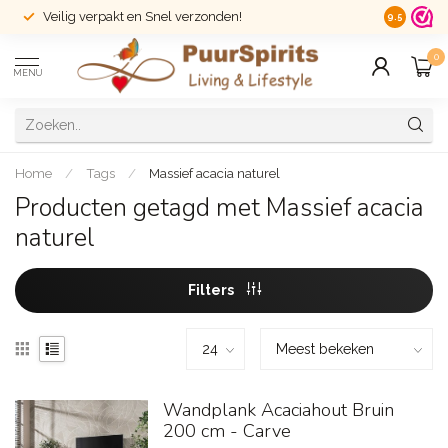
Veilig verpakt en Snel verzonden!
14 dagen r
9.5
0
MENU
Home
/
Tags
/
Massief acacia naturel
Producten getagd met Massief acacia
naturel
Filters
Wandplank Acaciahout Bruin
200 cm - Carve