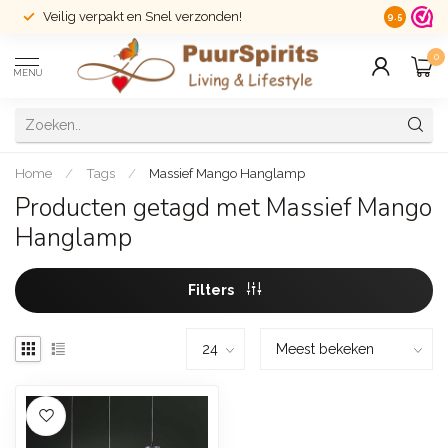
Veilig verpakt en Snel verzonden!
14 dagen r
9.5
0
MENU
Home
/
Tags
/
Massief Mango Hanglamp
Producten getagd met Massief Mango
Hanglamp
Filters