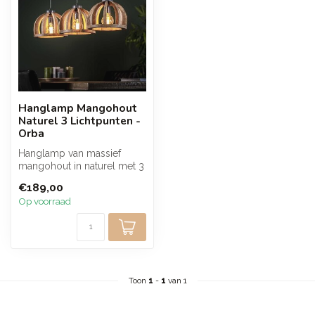
Hanglamp Mangohout
Naturel 3 Lichtpunten -
Orba
Hanglamp van massief
mangohout in naturel met 3
lichtpunten en een robuust
€189,00
open ...
Op voorraad
Toon
1
-
1
van 1