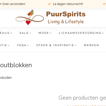
en Snel verzonden!
14 dagen retourrecht!
EAUS
SALE
MODE
LICHAAMSVERZORGING
ATIE
YOGA
SFEER & INSPIRATIE
MERKEN
outblokken
oducten
Geen producten g