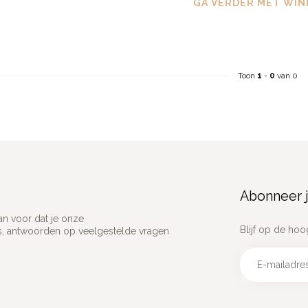
GA VERDER MET WIN
Toon
1
-
0
van 0
Abonneer j
an voor dat je onze
Blijf op de hoo
ns, antwoorden op veelgestelde vragen