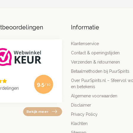
ntbeoordelingen
Informatie
Klantenservice
Contact & openingstijden
Verzenden & retourneren
Betaalmethoden bij PuurSpirits
Over PuurSpirits.nl – Sfeervol wo
9.5
/10
en betekenis
rdelingen
Algemene voorwaarden
Disclaimer
Bekijk meer
Privacy Policy
Klachten
Sitemap