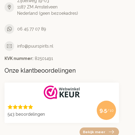
Zijdelweg 19-03
1187 ZM Amstelveen
Nederland (geen bezoekadres)
06 45 77 07 89
info@puurspirits.nl
KVK nummer:
82501491
Onze klantbeoordelingen
9.5
/10
543 beoordelingen
Bekijk meer