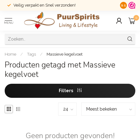
Veilig verpakt en Snel verzonden!
14 dagen r
9.5
0
MENU
Home
/
Tags
/
Massieve kegelvoet
Producten getagd met Massieve
kegelvoet
Filters
Geen producten gevonden!