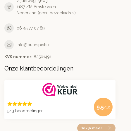
Zijdelweg 19-03
1187 ZM Amstelveen
Nederland (geen bezoekadres)
06 45 77 07 89
info@puurspirits.nl
KVK nummer:
82501491
Onze klantbeoordelingen
9.5
/10
543 beoordelingen
Bekijk meer