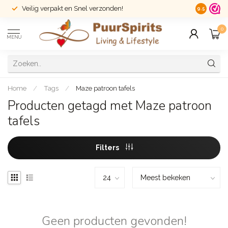
Veilig verpakt en Snel verzonden!
14 dagen r
9.5
0
MENU
Home
/
Tags
/
Maze patroon tafels
Producten getagd met Maze patroon
tafels
Filters
Geen producten gevonden!