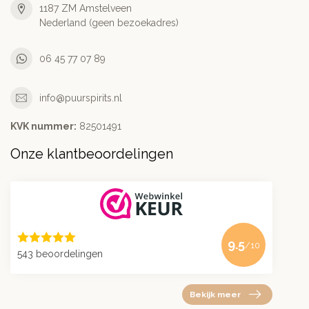
1187 ZM Amstelveen
Nederland (geen bezoekadres)
06 45 77 07 89
info@puurspirits.nl
KVK nummer:
82501491
Onze klantbeoordelingen
9.5
/10
543 beoordelingen
Bekijk meer