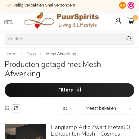
Veilig verpakt en Snel verzonden!
14 dagen r
9.5
0
MENU
Home
/
Tags
/
Mesh Afwerking
Producten getagd met Mesh
Afwerking
Filters
Hanglamp Artic Zwart Metaal 3
Lichtpunten Mesh - Cosmos