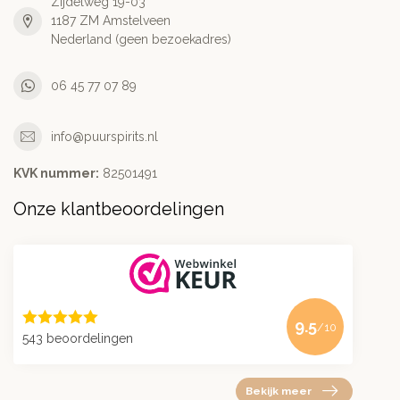
Zijdelweg 19-03
1187 ZM Amstelveen
Nederland (geen bezoekadres)
06 45 77 07 89
info@puurspirits.nl
KVK nummer:
82501491
Onze klantbeoordelingen
9.5
/10
543 beoordelingen
Bekijk meer