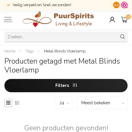
Veilig verpakt en Snel verzonden!
14 dagen r
9.5
0
MENU
Home
/
Tags
/
Metal Blinds Vloerlamp
Producten getagd met Metal Blinds
Vloerlamp
Filters
Geen producten gevonden!