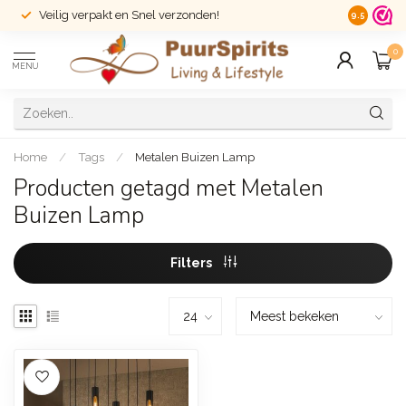
Veilig verpakt en Snel verzonden!
14 dagen r
9.5
0
MENU
Home
/
Tags
/
Metalen Buizen Lamp
Producten getagd met Metalen
Buizen Lamp
Filters