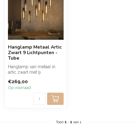
Hanglamp Metaal Artic
Zwart 9 Lichtpunten -
Tube
Hanglamp van metaal in
artic zwart met 9
lichtpunten en een modern
€269,00
design van sl...
Op voorraad
Toon
1
-
1
van 1