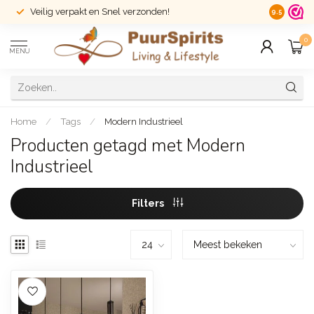
Veilig verpakt en Snel verzonden!
14 dagen r
9.5
0
MENU
Home
/
Tags
/
Modern Industrieel
Producten getagd met Modern
Industrieel
Filters