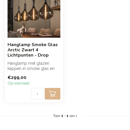
Hanglamp Smoke Glas
Arctic Zwart 4
Lichtpunten - Drop
Hanglamp met glazen
kappen in smoke glas en
een armatuur in artic zwart
€299,00
die zorg...
Op voorraad
Toon
1
-
1
van 1