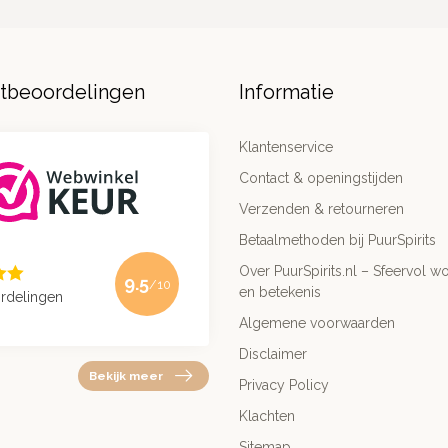
ntbeoordelingen
Informatie
Klantenservice
Contact & openingstijden
Verzenden & retourneren
Betaalmethoden bij PuurSpirits
Over PuurSpirits.nl – Sfeervol wo
9.5
/10
en betekenis
rdelingen
Algemene voorwaarden
Disclaimer
Bekijk meer
Privacy Policy
Klachten
Sitemap