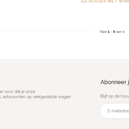
GA VERDER MET WIN
Toon
1
-
0
van 0
Abonneer j
an voor dat je onze
Blijf op de hoo
ns, antwoorden op veelgestelde vragen