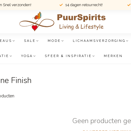
en Snel verzonden!
14 dagen retourrecht!
EAUS
SALE
MODE
LICHAAMSVERZORGING
ATIE
YOGA
SFEER & INSPIRATIE
MERKEN
ne Finish
oducten
Geen producten g