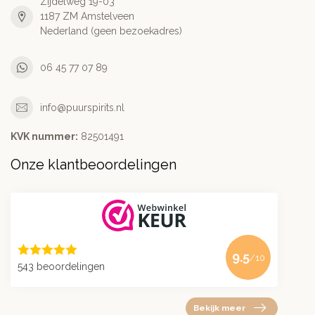
Zijdelweg 19-03
1187 ZM Amstelveen
Nederland (geen bezoekadres)
06 45 77 07 89
info@puurspirits.nl
KVK nummer:
82501491
Onze klantbeoordelingen
9.5
/10
543 beoordelingen
Bekijk meer