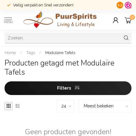
Veilig verpakt en Snel verzonden!
14 dagen r
9.5
0
MENU
Home
/
Tags
/
Modulaire Tafels
Producten getagd met Modulaire
Tafels
Filters
Geen producten gevonden!