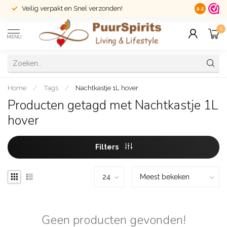
Veilig verpakt en Snel verzonden!
14 dagen r
9.5
0
MENU
Home
/
Tags
/
Nachtkastje 1L hover
Producten getagd met Nachtkastje 1L
hover
Filters
Geen producten gevonden!