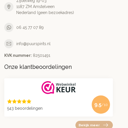
Zijdelweg 19-03
1187 ZM Amstelveen
Nederland (geen bezoekadres)
06 45 77 07 89
info@puurspirits.nl
KVK nummer:
82501491
Onze klantbeoordelingen
9.5
/10
543 beoordelingen
Bekijk meer