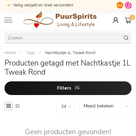
Veilig verpakt en Snel verzonden!
14 dagen r
9.5
0
MENU
Home
/
Tags
/
Nachtkastje 1L Tweak Rond
Producten getagd met Nachtkastje 1L
Tweak Rond
Filters
Geen producten gevonden!