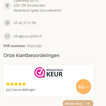
Zijdelweg 19-03
1187 ZM Amstelveen
Nederland (geen bezoekadres)
06 45 77 07 89
info@puurspirits.nl
KVK nummer:
82501491
Onze klantbeoordelingen
9.5
/10
543 beoordelingen
Bekijk meer