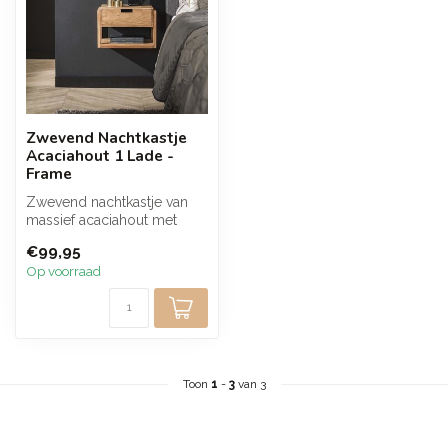
Zwevend Nachtkastje
Acaciahout 1 Lade -
Frame
Zwevend nachtkastje van
massief acaciahout met
praktische lade en open
€99,95
vak. De w...
Op voorraad
Toon
1
-
3
van 3