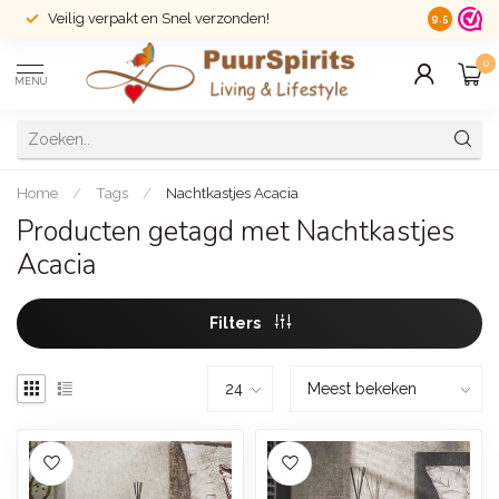
Veilig verpakt en Snel verzonden!
14 dagen r
9.5
0
MENU
Home
/
Tags
/
Nachtkastjes Acacia
Producten getagd met Nachtkastjes
Acacia
Filters