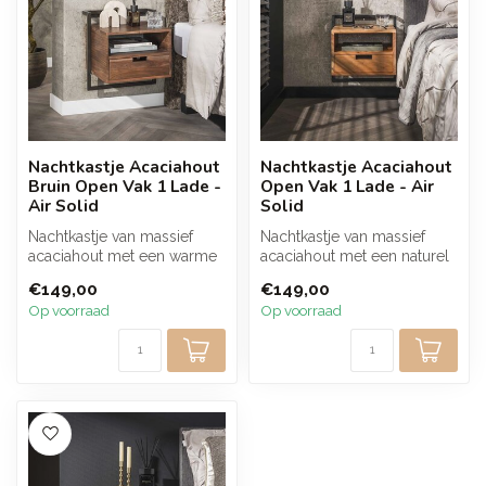
Nachtkastje Acaciahout
Nachtkastje Acaciahout
Bruin Open Vak 1 Lade -
Open Vak 1 Lade - Air
Air Solid
Solid
Nachtkastje van massief
Nachtkastje van massief
acaciahout met een warme
acaciahout met een naturel
bruine afwerking, open vak
afwerking, open vak en
€149,00
€149,00
en p...
prakti...
Op voorraad
Op voorraad