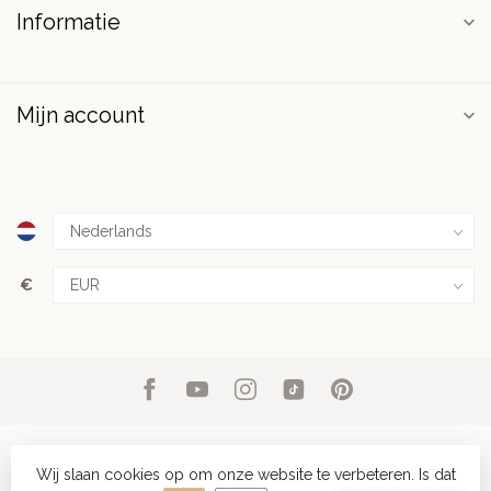
Informatie
Mijn account
€
Wij slaan cookies op om onze website te verbeteren. Is dat
© Copyright 2026 PuurSpirits.nl
- Powered by
Lightspeed
-