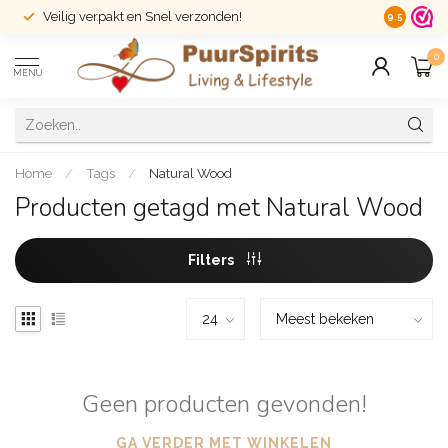
Veilig verpakt en Snel verzonden!
14 dagen r
9.5
0
MENU
Home
/
Tags
/
Natural Wood
Producten getagd met Natural Wood
Filters
Geen producten gevonden!
GA VERDER MET WINKELEN