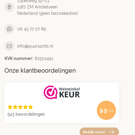
Zijdelweg 19-03
1187 ZM Amstelveen
Nederland (geen bezoekadres)
06 45 77 07 89
info@puurspirits.nl
KVK nummer:
82501491
Onze klantbeoordelingen
9.5
/10
543 beoordelingen
Bekijk meer