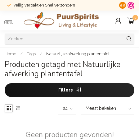
Veilig verpakt en Snel verzonden!
14 dagen r
9.5
0
MENU
Home
/
Tags
/
Natuurlijke afwerking plantentafel
Producten getagd met Natuurlijke
afwerking plantentafel
Filters
Geen producten gevonden!