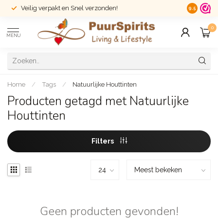
Veilig verpakt en Snel verzonden!
14 dagen r
9.5
0
MENU
Home
/
Tags
/
Natuurlijke Houttinten
Producten getagd met Natuurlijke
Houttinten
Filters
Geen producten gevonden!