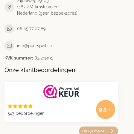
Zijdelweg 19-03
1187 ZM Amstelveen
Nederland (geen bezoekadres)
06 45 77 07 89
info@puurspirits.nl
KVK nummer:
82501491
Onze klantbeoordelingen
9.5
/10
543 beoordelingen
Bekijk meer