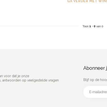
GA VERDER MET WIN
Toon
1
-
0
van 0
Abonneer j
an voor dat je onze
Blijf op de hoo
ns, antwoorden op veelgestelde vragen