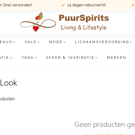
en Snel verzonden!
14 dagen retourrecht!
EAUS
SALE
MODE
LICHAAMSVERZORGING
ATIE
YOGA
SFEER & INSPIRATIE
MERKEN
 Look
oducten
Geen producten g