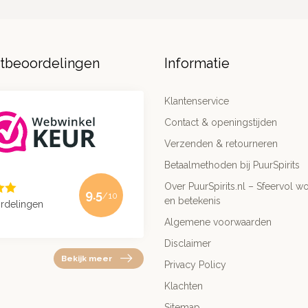
ntbeoordelingen
Informatie
Klantenservice
Contact & openingstijden
Verzenden & retourneren
Betaalmethoden bij PuurSpirits
Over PuurSpirits.nl – Sfeervol wo
9.5
/10
en betekenis
rdelingen
Algemene voorwaarden
Disclaimer
Bekijk meer
Privacy Policy
Klachten
Sitemap