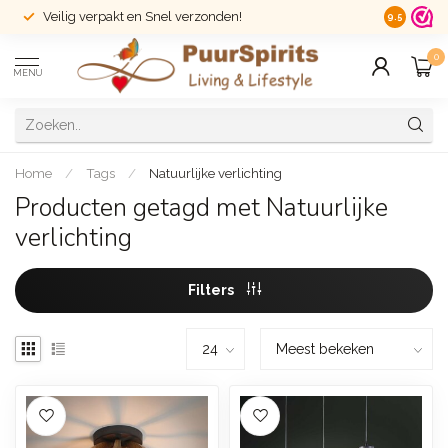
Veilig verpakt en Snel verzonden!
14 dagen r
9.5
0
MENU
Home
/
Tags
/
Natuurlijke verlichting
Producten getagd met Natuurlijke
verlichting
Filters