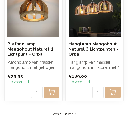
Plafondlamp
Hanglamp Mangohout
Mangohout Naturel 1
Naturel 3 Lichtpunten -
Lichtpunt - Orba
Orba
Plafondlamp van massief
Hanglamp van massief
mangohout met gebogen
mangohout in naturel met 3
spijlen die zorgen voor een
lichtpunten en een robuust
€79,95
€189,00
warm e...
open ...
Op voorraad
Op voorraad
Toon
1
-
2
van 2