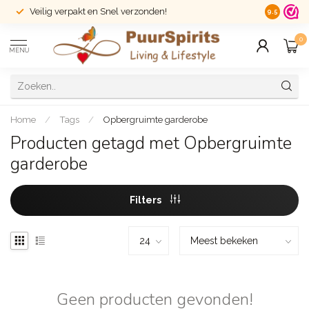
Veilig verpakt en Snel verzonden!
14 dagen r
9.5
0
MENU
Home
/
Tags
/
Opbergruimte garderobe
Producten getagd met Opbergruimte
garderobe
Filters
Geen producten gevonden!