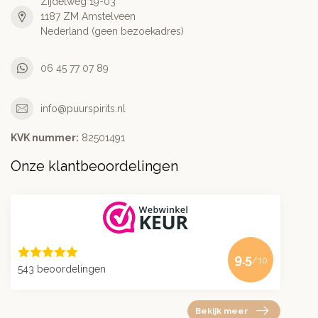
Zijdelweg 19-03
1187 ZM Amstelveen
Nederland (geen bezoekadres)
06 45 77 07 89
info@puurspirits.nl
KVK nummer:
82501491
Onze klantbeoordelingen
9.5
/10
543 beoordelingen
Bekijk meer