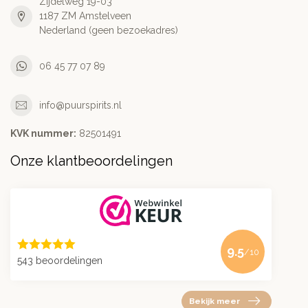
Zijdelweg 19-03
1187 ZM Amstelveen
Nederland (geen bezoekadres)
06 45 77 07 89
info@puurspirits.nl
KVK nummer:
82501491
Onze klantbeoordelingen
9.5
/10
543 beoordelingen
Bekijk meer