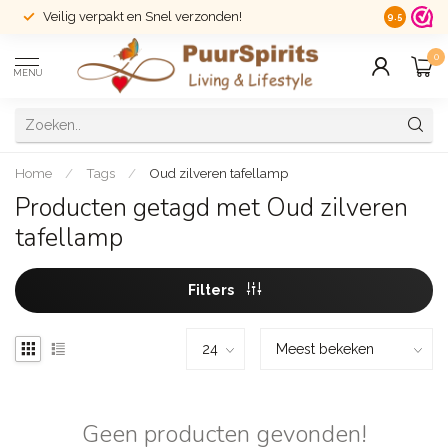
Veilig verpakt en Snel verzonden!
14 dagen r
9.5
0
MENU
Home
/
Tags
/
Oud zilveren tafellamp
Producten getagd met Oud zilveren
tafellamp
Filters
Geen producten gevonden!