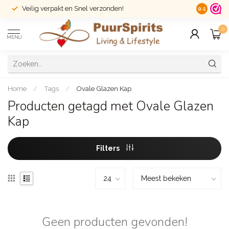
Veilig verpakt en Snel verzonden!
14 dagen r
9.5
0
MENU
Home
/
Tags
/
Ovale Glazen Kap
Producten getagd met Ovale Glazen
Kap
Filters
Geen producten gevonden!