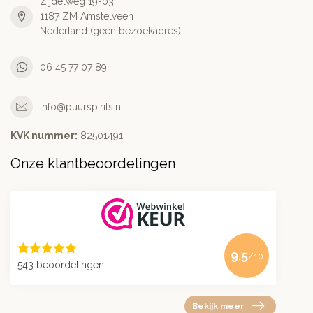
Zijdelweg 19-03
1187 ZM Amstelveen
Nederland (geen bezoekadres)
06 45 77 07 89
info@puurspirits.nl
KVK nummer:
82501491
Onze klantbeoordelingen
9.5
/10
543 beoordelingen
Bekijk meer