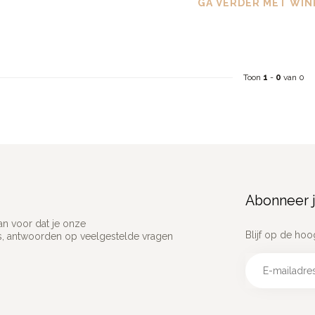
GA VERDER MET WIN
Toon
1
-
0
van 0
Abonneer j
an voor dat je onze
Blijf op de hoo
ns, antwoorden op veelgestelde vragen