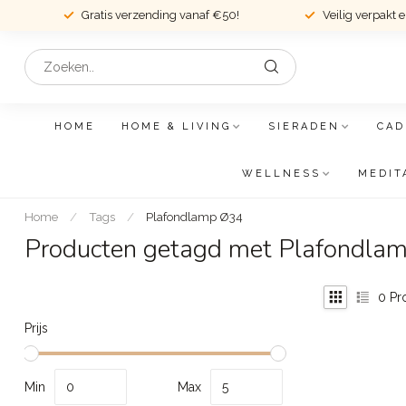
Gratis verzending vanaf €50!
Veilig verpakt 
HOME
HOME & LIVING
SIERADEN
CAD
WELLNESS
MEDIT
Home
/
Tags
/
Plafondlamp Ø34
Producten getagd met Plafondla
0
Pr
Prijs
Min
Max