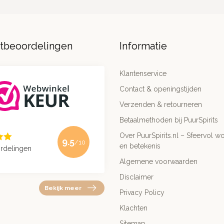
ntbeoordelingen
Informatie
Klantenservice
Contact & openingstijden
Verzenden & retourneren
Betaalmethoden bij PuurSpirits
Over PuurSpirits.nl – Sfeervol wo
9.5
/10
en betekenis
rdelingen
Algemene voorwaarden
Disclaimer
Bekijk meer
Privacy Policy
Klachten
Sitemap