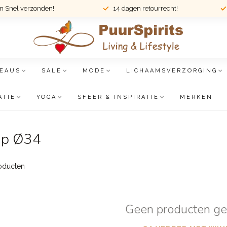
en Snel verzonden!
14 dagen retourrecht!
EAUS
SALE
MODE
LICHAAMSVERZORGING
ATIE
YOGA
SFEER & INSPIRATIE
MERKEN
mp Ø34
oducten
Geen producten g