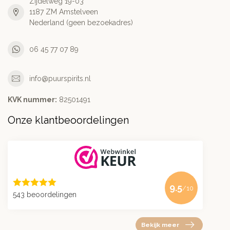
Zijdelweg 19-03
1187 ZM Amstelveen
Nederland (geen bezoekadres)
06 45 77 07 89
info@puurspirits.nl
KVK nummer:
82501491
Onze klantbeoordelingen
9.5
/10
543 beoordelingen
Bekijk meer