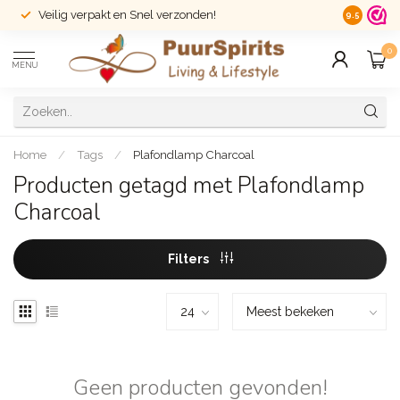
Veilig verpakt en Snel verzonden!
14 dagen r
9.5
0
MENU
Home
/
Tags
/
Plafondlamp Charcoal
Producten getagd met Plafondlamp
Charcoal
Filters
Geen producten gevonden!