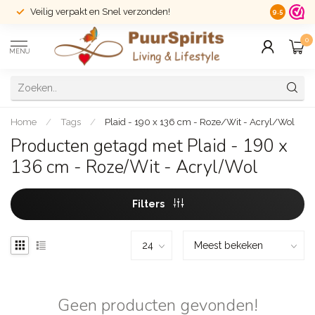
Veilig verpakt en Snel verzonden!
14 dagen r
9.5
0
MENU
Home
/
Tags
/
Plaid - 190 x 136 cm - Roze/Wit - Acryl/Wol
Producten getagd met Plaid - 190 x
136 cm - Roze/Wit - Acryl/Wol
Filters
Geen producten gevonden!