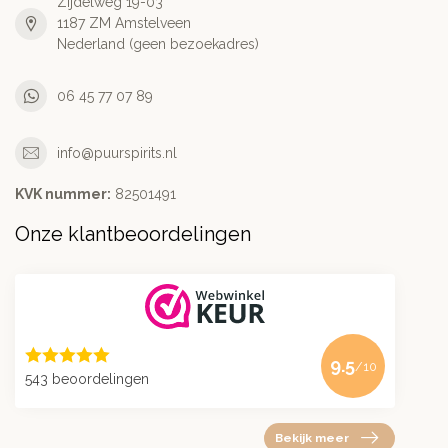
Zijdelweg 19-03
1187 ZM Amstelveen
Nederland (geen bezoekadres)
06 45 77 07 89
info@puurspirits.nl
KVK nummer:
82501491
Onze klantbeoordelingen
9.5
/10
543 beoordelingen
Bekijk meer