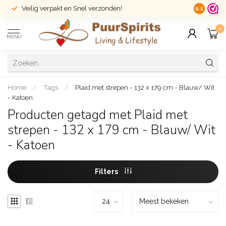
Veilig verpakt en Snel verzonden!
14 dagen r
9.5
0
MENU
Home
/
Tags
/
Plaid met strepen - 132 x 179 cm - Blauw/ Wit
- Katoen
Producten getagd met Plaid met
strepen - 132 x 179 cm - Blauw/ Wit
- Katoen
Filters