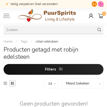
Veilig verpakt en Snel verzonden!
14 dagen r
9.5
0
MENU
Home
/
Tags
/
robijn edelsteen
Producten getagd met robijn
edelsteen
Filters
Geen producten gevonden!