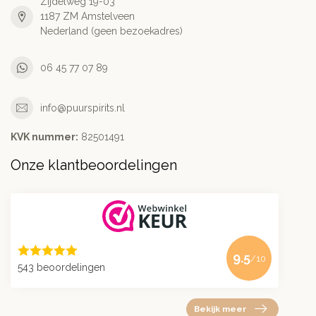
Zijdelweg 19-03
1187 ZM Amstelveen
Nederland (geen bezoekadres)
06 45 77 07 89
info@puurspirits.nl
KVK nummer:
82501491
Onze klantbeoordelingen
9.5
/10
543 beoordelingen
Bekijk meer