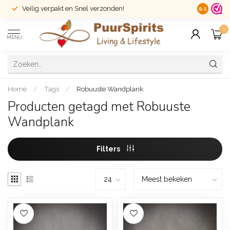
Veilig verpakt en Snel verzonden!
14 dagen r
9.5
0
MENU
Home
/
Tags
/
Robuuste Wandplank
Producten getagd met Robuuste
Wandplank
Filters