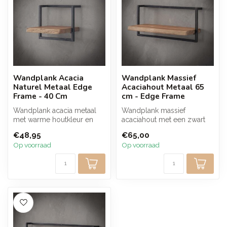
Wandplank Acacia
Wandplank Massief
Naturel Metaal Edge
Acaciahout Metaal 65
Frame - 40 Cm
cm - Edge Frame
Wandplank acacia metaal
Wandplank massief
met warme houtkleur en
acaciahout met een zwart
slank zwart frame. De open
metalen frame van 65 cm.
€48,95
€65,00
vorm g...
De natuurlij...
Op voorraad
Op voorraad