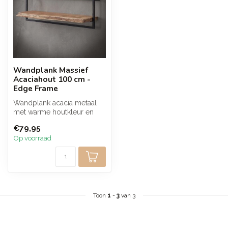
Wandplank Massief
Acaciahout 100 cm -
Edge Frame
Wandplank acacia metaal
met warme houtkleur en
slank zwart frame. Zorgt
€79,95
voor een...
Op voorraad
Toon
1
-
3
van 3