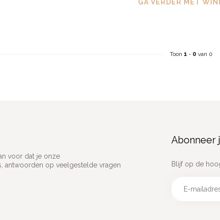
GA VERDER MET WIN
Toon
1
-
0
van 0
Abonneer j
an voor dat je onze
Blijf op de hoo
ns, antwoorden op veelgestelde vragen