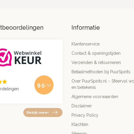
ntbeoordelingen
Informatie
Klantenservice
Contact & openingstijden
Verzenden & retourneren
Betaalmethoden bij PuurSpirits
Over PuurSpirits.nl – Sfeervol wo
9.5
/10
en betekenis
rdelingen
Algemene voorwaarden
Disclaimer
Bekijk meer
Privacy Policy
Klachten
Sitemap