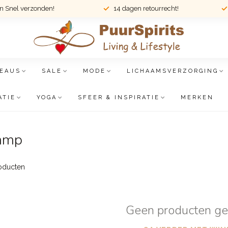
en Snel verzonden!
14 dagen retourrecht!
EAUS
SALE
MODE
LICHAAMSVERZORGING
ATIE
YOGA
SFEER & INSPIRATIE
MERKEN
lamp
oducten
Geen producten g