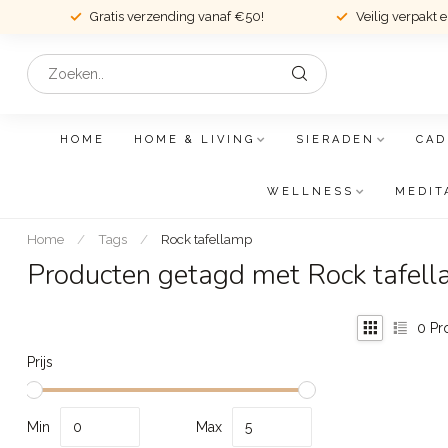
Gratis verzending vanaf €50!
Veilig verpakt 
HOME
HOME & LIVING
SIERADEN
CAD
WELLNESS
MEDIT
Home
/
Tags
/
Rock tafellamp
Producten getagd met Rock tafel
0
Pr
Prijs
Min
Max