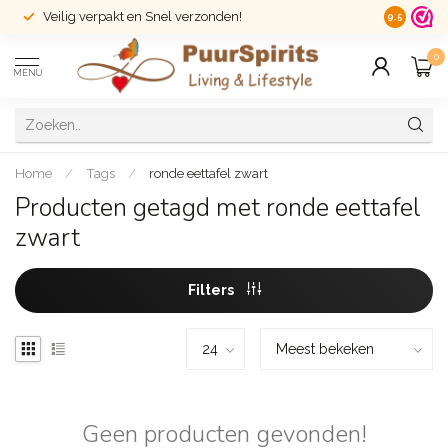
Veilig verpakt en Snel verzonden!
14 dagen r
9.5
0
MENU
Home
/
Tags
/
ronde eettafel zwart
Producten getagd met ronde eettafel
zwart
Filters
Geen producten gevonden!