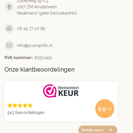
Zijdelweg 19-03
1187 ZM Amstelveen
Nederland (geen bezoekadres)
06 45 77 07 89
info@puurspirits.nl
KVK nummer:
82501491
Onze klantbeoordelingen
9.5
/10
543 beoordelingen
Bekijk meer