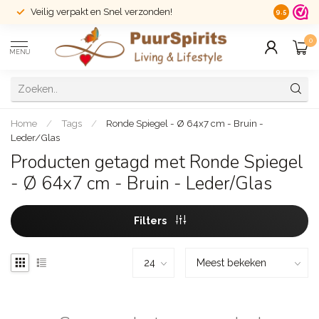
Veilig verpakt en Snel verzonden!
14 dagen r
9.5
0
MENU
Home
/
Tags
/
Ronde Spiegel - Ø 64x7 cm - Bruin -
Leder/Glas
Producten getagd met Ronde Spiegel
- Ø 64x7 cm - Bruin - Leder/Glas
Filters