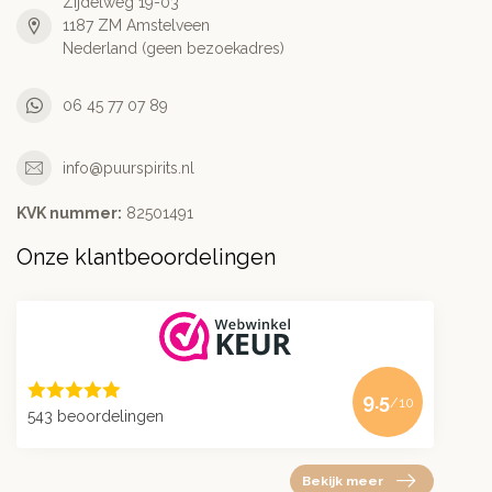
Zijdelweg 19-03
1187 ZM Amstelveen
Nederland (geen bezoekadres)
06 45 77 07 89
info@puurspirits.nl
KVK nummer:
82501491
Onze klantbeoordelingen
9.5
/10
543 beoordelingen
Bekijk meer