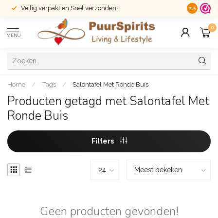
Veilig verpakt en Snel verzonden!
14 dagen r
9.5
0
MENU
Home
/
Tags
/
Salontafel Met Ronde Buis
Producten getagd met Salontafel Met
Ronde Buis
Filters
Geen producten gevonden!