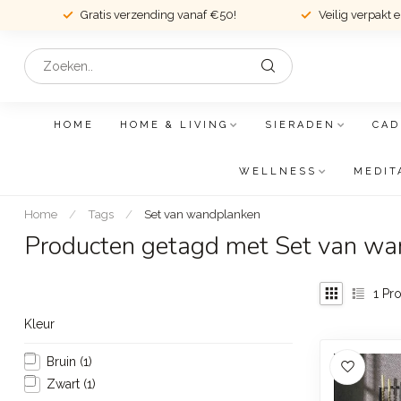
Gratis verzending vanaf €50!
Veilig verpakt 
HOME
HOME & LIVING
SIERADEN
CAD
WELLNESS
MEDIT
Home
/
Tags
/
Set van wandplanken
Producten getagd met Set van w
1
Pro
Kleur
Bruin
(1)
Zwart
(1)