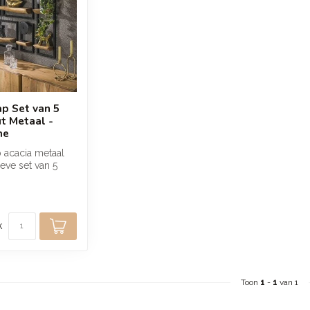
p Set van 5
t Metaal -
me
acacia metaal
ieve set van 5
 hout en zwart
k
Toon
1
-
1
van 1