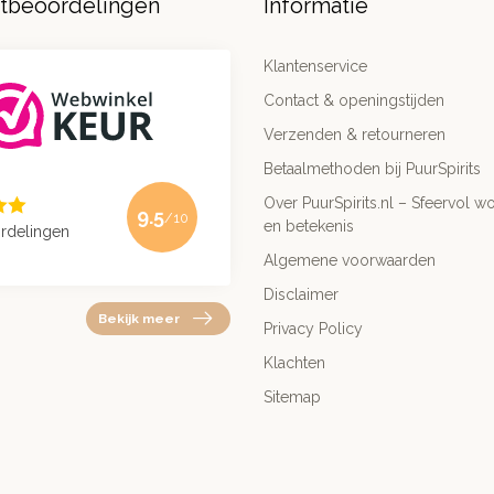
ntbeoordelingen
Informatie
Klantenservice
Contact & openingstijden
Verzenden & retourneren
Betaalmethoden bij PuurSpirits
Over PuurSpirits.nl – Sfeervol wo
9.5
/10
en betekenis
rdelingen
Algemene voorwaarden
Disclaimer
Bekijk meer
Privacy Policy
Klachten
Sitemap