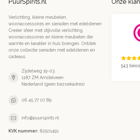
PuurSpirits.nl
Onze kla
Verlichting, kleine meubelen,
woonaccessoires en sieraden met edelstenen
Creëer sfeer met stijlvolle verlichting,
woonaccessoires en kleine meubelen die
warmte en karakter in huis brengen. Ontdek
onze collectie sieraden met edelstenen en
cadeaus.
543 beoo
Zijdelweg 19-03
1187 ZM Amstelveen
Nederland (geen bezoekadres)
06 45 77 07 89
info@puurspirits.nl
KVK nummer:
82501491