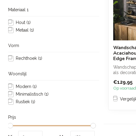
Materiaal 1
Hout
(1)
Metaal
(1)
Vorm
Wandscha
Acaciahou
Edge Fra
Rechthoek
(1)
Wandschap 
als decorat
Woonstijl
met massief
€129,95
meta...
Modern
(1)
Op voorraad
Minimalistisch
(1)
Vergelij
Rustiek
(1)
Prijs