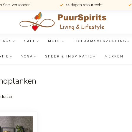
en Snel verzonden!
14 dagen retourrecht!
EAUS
SALE
MODE
LICHAAMSVERZORGING
ATIE
YOGA
SFEER & INSPIRATIE
MERKEN
andplanken
ducten