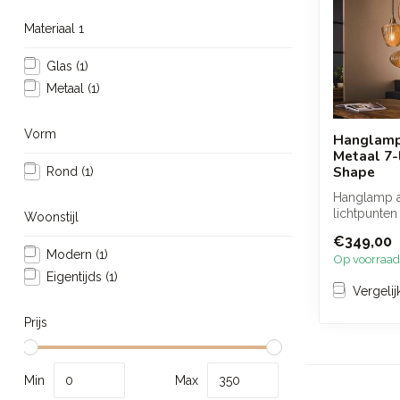
Materiaal 1
Glas
(1)
Metaal
(1)
Vorm
Hanglamp
Metaal 7-l
Shape
Rond
(1)
Hanglamp a
lichtpunten
Woonstijl
brengt een
€349,00
stijlvolle s...
Modern
(1)
Op voorraad
Eigentijds
(1)
Vergelij
Prijs
Min
Max