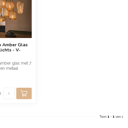
 Amber Glas
ichts - V-
mber glas met 7
 en metaal
 warme en
k
Toon
1
-
1
van 1