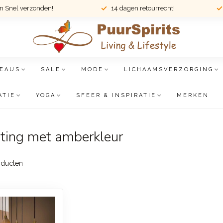
en Snel verzonden!
14 dagen retourrecht!
EAUS
SALE
MODE
LICHAAMSVERZORGING
ATIE
YOGA
SFEER & INSPIRATIE
MERKEN
hting met amberkleur
ducten