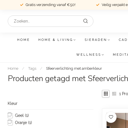
Gratis verzending vanaf €50!
Veilig verpakt 
HOME
HOME & LIVING
SIERADEN
CAD
WELLNESS
MEDIT
Home
/
Tags
/
Sfeerverlichting met amberkleur
Producten getagd met Sfeerverlic
1
Pro
Kleur
Geel
(1)
Oranje
(1)