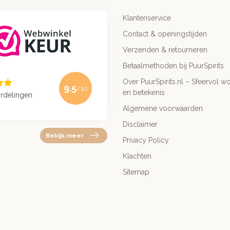
Klantenservice
Contact & openingstijden
Verzenden & retourneren
Betaalmethoden bij PuurSpirits
Over PuurSpirits.nl – Sfeervol wo
9.5
/10
en betekenis
rdelingen
Algemene voorwaarden
Disclaimer
Bekijk meer
Privacy Policy
Klachten
Sitemap