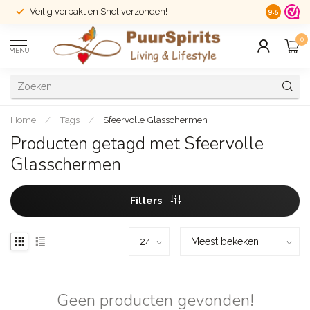
Veilig verpakt en Snel verzonden!
14 dagen r
9.5
0
MENU
Home
/
Tags
/
Sfeervolle Glasschermen
Producten getagd met Sfeervolle
Glasschermen
Filters
Geen producten gevonden!