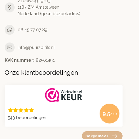
Zijdelweg 19-03
1187 ZM Amstelveen
Nederland (geen bezoekadres)
06 45 77 07 89
info@puurspirits.nl
KVK nummer:
82501491
Onze klantbeoordelingen
9.5
/10
543 beoordelingen
Bekijk meer