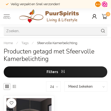
Veilig verpakt en Snel verzonden!
14 dagen r
9.5
0
MENU
Home
/
Tags
/
Sfeervolle Kamerbelichting
Producten getagd met Sfeervolle
Kamerbelichting
Filters