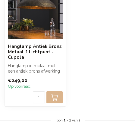
Hanglamp Antiek Brons
Metaal 1 Lichtpunt -
Cupola
Hanglamp in metaal met
een antiek brons afwerking
die een warme en rustige
€249,00
licht...
Op voorraad
Toon
1
-
1
van 1