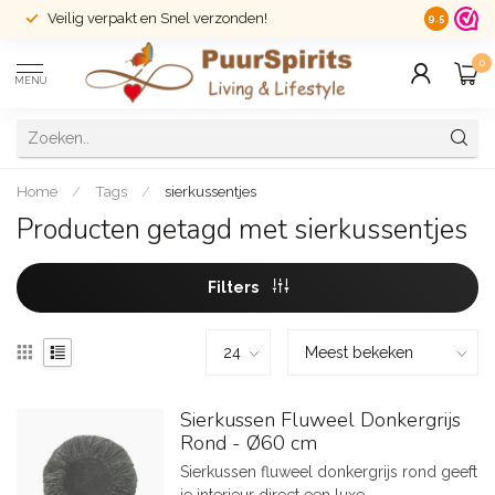
Veilig verpakt en Snel verzonden!
14 dagen r
9.5
0
MENU
Home
/
Tags
/
sierkussentjes
Producten getagd met sierkussentjes
Filters
Sierkussen Fluweel Donkergrijs
Rond - Ø60 cm
Sierkussen fluweel donkergrijs rond geeft